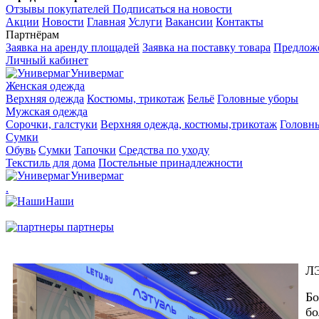
Отзывы покупателей
Подписаться на новости
Акции
Новости
Главная
Услуги
Вакансии
Контакты
Партнёрам
Заявка на аренду площадей
Заявка на поставку товара
Предложе
Личный кабинет
Универмаг
Женская одежда
Верхняя одежда
Костюмы, трикотаж
Бельё
Головные уборы
Мужская одежда
Сорочки, галстуки
Верхняя одежда, костюмы,трикотаж
Головн
Сумки
Обувь
Сумки
Тапочки
Средства по уходу
Текстиль для дома
Постельные принадлежности
Универмаг
.
Наши
партнеры
ЛЭ
Бо
бо