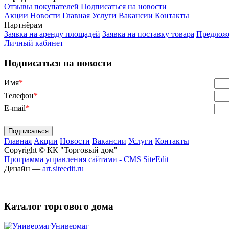
Отзывы покупателей
Подписаться на новости
Акции
Новости
Главная
Услуги
Вакансии
Контакты
Партнёрам
Заявка на аренду площадей
Заявка на поставку товара
Предложе
Личный кабинет
Подписаться на новости
Имя
*
Телефон
*
E-mail
*
Главная
Акции
Новости
Вакансии
Услуги
Контакты
Copyright © КК "Торговый дом"
Программа управления сайтами - CMS SiteEdit
Дизайн —
art.siteedit.ru
Каталог торгового дома
Универмаг