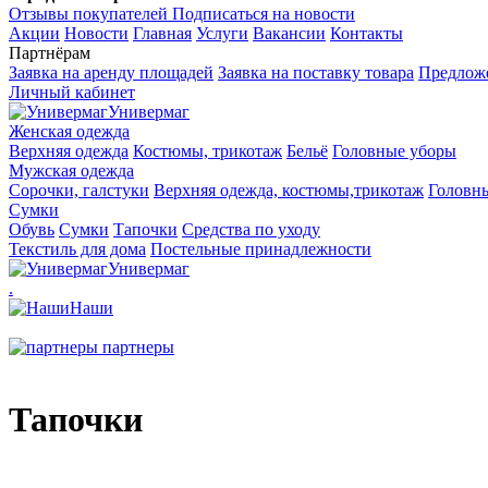
Отзывы покупателей
Подписаться на новости
Акции
Новости
Главная
Услуги
Вакансии
Контакты
Партнёрам
Заявка на аренду площадей
Заявка на поставку товара
Предложе
Личный кабинет
Универмаг
Женская одежда
Верхняя одежда
Костюмы, трикотаж
Бельё
Головные уборы
Мужская одежда
Сорочки, галстуки
Верхняя одежда, костюмы,трикотаж
Головн
Сумки
Обувь
Сумки
Тапочки
Средства по уходу
Текстиль для дома
Постельные принадлежности
Универмаг
.
Наши
партнеры
Тапочки