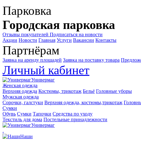
Парковка
Городская парковка
Отзывы покупателей
Подписаться на новости
Акции
Новости
Главная
Услуги
Вакансии
Контакты
Партнёрам
Заявка на аренду площадей
Заявка на поставку товара
Предложе
Личный кабинет
Универмаг
Женская одежда
Верхняя одежда
Костюмы, трикотаж
Бельё
Головные уборы
Мужская одежда
Сорочки, галстуки
Верхняя одежда, костюмы,трикотаж
Головн
Сумки
Обувь
Сумки
Тапочки
Средства по уходу
Текстиль для дома
Постельные принадлежности
Универмаг
.
Наши