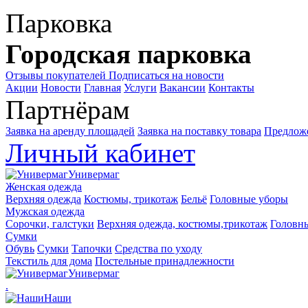
Парковка
Городская парковка
Отзывы покупателей
Подписаться на новости
Акции
Новости
Главная
Услуги
Вакансии
Контакты
Партнёрам
Заявка на аренду площадей
Заявка на поставку товара
Предложе
Личный кабинет
Универмаг
Женская одежда
Верхняя одежда
Костюмы, трикотаж
Бельё
Головные уборы
Мужская одежда
Сорочки, галстуки
Верхняя одежда, костюмы,трикотаж
Головн
Сумки
Обувь
Сумки
Тапочки
Средства по уходу
Текстиль для дома
Постельные принадлежности
Универмаг
.
Наши