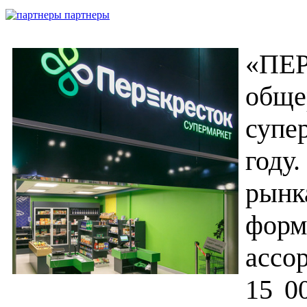
партнеры
«П
об
супе
году
рын
фор
ассо
15 0