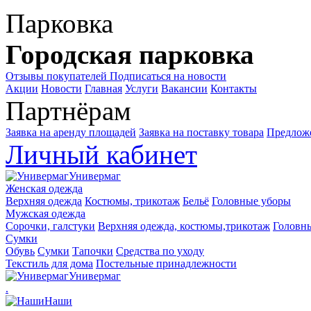
Парковка
Городская парковка
Отзывы покупателей
Подписаться на новости
Акции
Новости
Главная
Услуги
Вакансии
Контакты
Партнёрам
Заявка на аренду площадей
Заявка на поставку товара
Предложе
Личный кабинет
Универмаг
Женская одежда
Верхняя одежда
Костюмы, трикотаж
Бельё
Головные уборы
Мужская одежда
Сорочки, галстуки
Верхняя одежда, костюмы,трикотаж
Головн
Сумки
Обувь
Сумки
Тапочки
Средства по уходу
Текстиль для дома
Постельные принадлежности
Универмаг
.
Наши