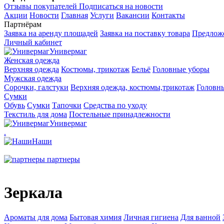
Отзывы покупателей
Подписаться на новости
Акции
Новости
Главная
Услуги
Вакансии
Контакты
Партнёрам
Заявка на аренду площадей
Заявка на поставку товара
Предложе
Личный кабинет
Универмаг
Женская одежда
Верхняя одежда
Костюмы, трикотаж
Бельё
Головные уборы
Мужская одежда
Сорочки, галстуки
Верхняя одежда, костюмы,трикотаж
Головн
Сумки
Обувь
Сумки
Тапочки
Средства по уходу
Текстиль для дома
Постельные принадлежности
Универмаг
.
Наши
партнеры
Зеркала
Ароматы для дома
Бытовая химия
Личная гигиена
Для ванной