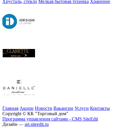
Хрусталь, стекло
Мелкая бытовая техника
Хранение
Главная
Акции
Новости
Вакансии
Услуги
Контакты
Copyright © КК "Торговый дом"
Программа управления сайтами - CMS SiteEdit
Дизайн —
art.siteedit.ru