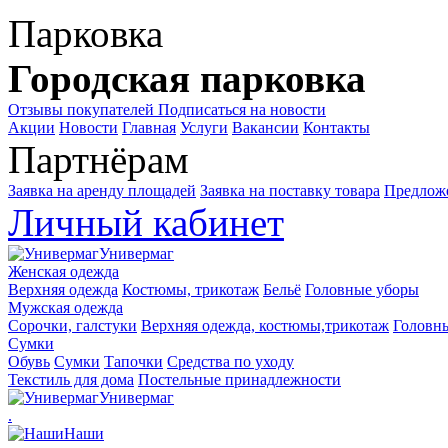
Парковка
Городская парковка
Отзывы покупателей
Подписаться на новости
Акции
Новости
Главная
Услуги
Вакансии
Контакты
Партнёрам
Заявка на аренду площадей
Заявка на поставку товара
Предложе
Личный кабинет
Универмаг
Женская одежда
Верхняя одежда
Костюмы, трикотаж
Бельё
Головные уборы
Мужская одежда
Сорочки, галстуки
Верхняя одежда, костюмы,трикотаж
Головн
Сумки
Обувь
Сумки
Тапочки
Средства по уходу
Текстиль для дома
Постельные принадлежности
Универмаг
.
Наши