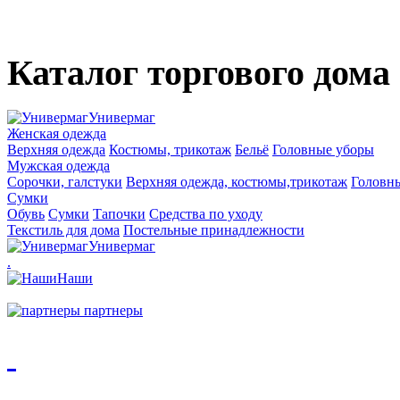
Каталог торгового дома
Универмаг
Женская одежда
Верхняя одежда
Костюмы, трикотаж
Бельё
Головные уборы
Мужская одежда
Сорочки, галстуки
Верхняя одежда, костюмы,трикотаж
Головн
Сумки
Обувь
Сумки
Тапочки
Средства по уходу
Текстиль для дома
Постельные принадлежности
Универмаг
.
Наши
партнеры