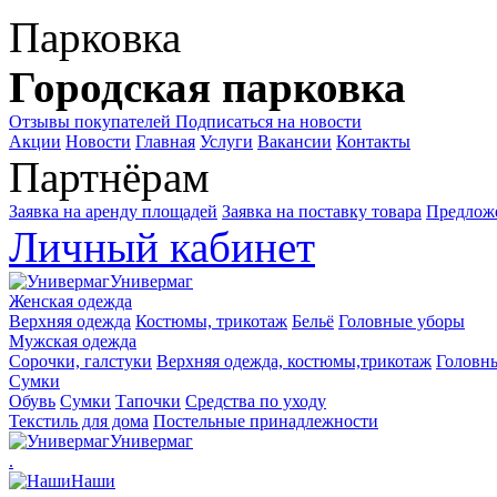
Парковка
Городская парковка
Отзывы покупателей
Подписаться на новости
Акции
Новости
Главная
Услуги
Вакансии
Контакты
Партнёрам
Заявка на аренду площадей
Заявка на поставку товара
Предложе
Личный кабинет
Универмаг
Женская одежда
Верхняя одежда
Костюмы, трикотаж
Бельё
Головные уборы
Мужская одежда
Сорочки, галстуки
Верхняя одежда, костюмы,трикотаж
Головн
Сумки
Обувь
Сумки
Тапочки
Средства по уходу
Текстиль для дома
Постельные принадлежности
Универмаг
.
Наши