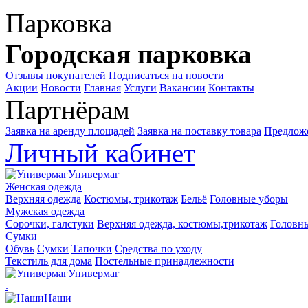
Парковка
Городская парковка
Отзывы покупателей
Подписаться на новости
Акции
Новости
Главная
Услуги
Вакансии
Контакты
Партнёрам
Заявка на аренду площадей
Заявка на поставку товара
Предложе
Личный кабинет
Универмаг
Женская одежда
Верхняя одежда
Костюмы, трикотаж
Бельё
Головные уборы
Мужская одежда
Сорочки, галстуки
Верхняя одежда, костюмы,трикотаж
Головн
Сумки
Обувь
Сумки
Тапочки
Средства по уходу
Текстиль для дома
Постельные принадлежности
Универмаг
.
Наши