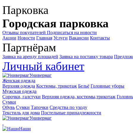
Парковка
Городская парковка
Отзывы покупателей
Подписаться на новости
Акции
Новости
Главная
Услуги
Вакансии
Контакты
Партнёрам
Заявка на аренду площадей
Заявка на поставку товара
Предложе
Личный кабинет
Универмаг
Женская одежда
Верхняя одежда
Костюмы, трикотаж
Бельё
Головные уборы
Мужская одежда
Сорочки, галстуки
Верхняя одежда, костюмы,трикотаж
Головн
Сумки
Обувь
Сумки
Тапочки
Средства по уходу
Текстиль для дома
Постельные принадлежности
Универмаг
.
Наши