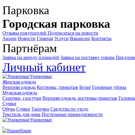
Парковка
Городская парковка
Отзывы покупателей
Подписаться на новости
Акции
Новости
Главная
Услуги
Вакансии
Контакты
Партнёрам
Заявка на аренду площадей
Заявка на поставку товара
Предложе
Личный кабинет
Универмаг
Женская одежда
Верхняя одежда
Костюмы, трикотаж
Бельё
Головные уборы
Мужская одежда
Сорочки, галстуки
Верхняя одежда, костюмы,трикотаж
Головн
Сумки
Обувь
Сумки
Тапочки
Средства по уходу
Текстиль для дома
Постельные принадлежности
Универмаг
.
Наши